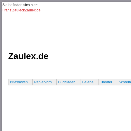
Jump to Navigation
Sie befinden sich hier:
Franz Zauleck
Zaulex.de
Zaulex.de
Briefkasten
Papierkorb
Buchladen
Galerie
Theater
Schrei