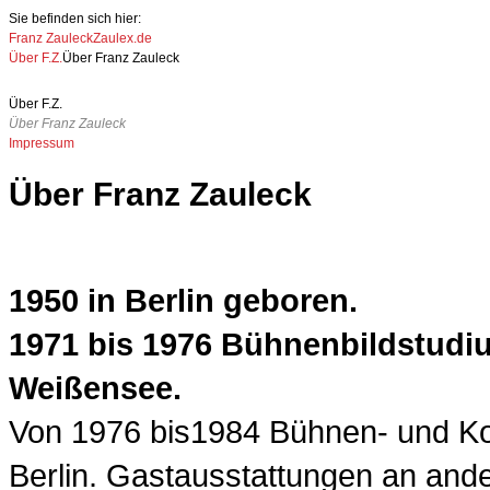
Jump to Navigation
Sie befinden sich hier:
Franz Zauleck
Zaulex.de
Über F.Z.
Über Franz Zauleck
Sie sind hier
Über F.Z.
Über Franz Zauleck
Impressum
Über Franz Zauleck
1950 in Berlin geboren.
1971 bis 1976 Bühnenbildstudiu
Weißensee.
Von 1976 bis1984 Bühnen- und K
Berlin. Gastausstattungen an ande