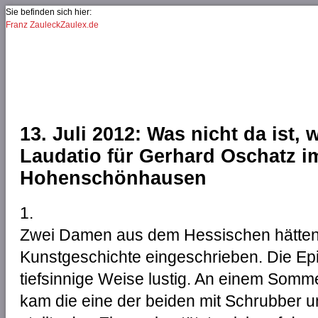
Jump to Navigation
Sie befinden sich hier:
Franz Zauleck
Zaulex.de
Sie sind hier
13. Juli 2012: Was nicht da ist, 
Laudatio für Gerhard Oschatz i
Hohenschönhausen
1.
Zwei Damen aus dem Hessischen hätten 
Kunstgeschichte eingeschrieben. Die Epi
tiefsinnige Weise lustig. An einem Somme
kam die eine der beiden mit Schrubber u