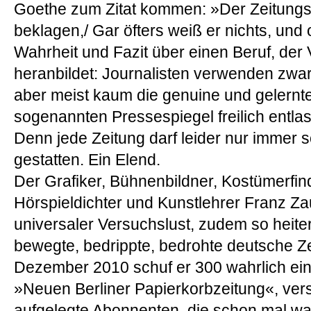
Goethe zum Zitat kommen: »Der Zeitungssc
beklagen,/ Gar öfters weiß er nichts, und o
Wahrheit und Fazit über einen Beruf, der 
heranbildet: Journalisten verwenden zwa
aber meist kaum die genuine und gelernte 
sogenannten Pressespiegel freilich entla
Denn jede Zeitung darf leider nur immer s
gestatten. Ein Elend.
Der Grafiker, Bühnenbildner, Kostümerfinde
Hörspieldichter und Kunstlehrer Franz Za
universaler Versuchslust, zudem so heiter 
bewegte, bedrippte, bedrohte deutsche Ze
Dezember 2010 schuf er 300 wahrlich ein
»Neuen Berliner Papierkorbzeitung«, versa
aufgelegte Abonnenten, die schon mal wa